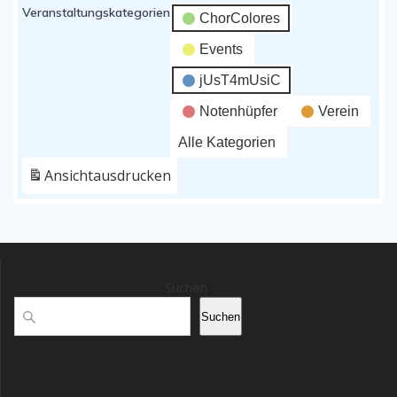
Chorprobe
Veranstaltungskategorien
ChorColores
jUsT4mUsiC
Events
jUsT4mUsiC
Notenhüpfer
Verein
Alle Kategorien
Ansicht
ausdrucken
Suchen
Suchen