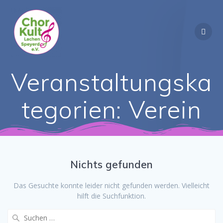
Zum
Inhalt
springen
Veranstaltungska
tegorien:
Verein
Nichts gefunden
Das Gesuchte konnte leider nicht gefunden werden. Vielleicht
hilft die Suchfunktion.
Suchen