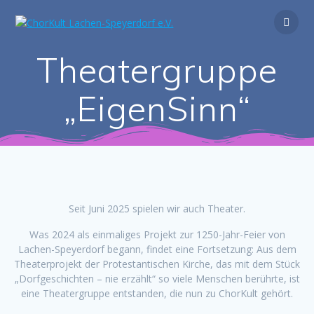
Zum
Inhalt
springen
Theatergruppe
„EigenSinn“
Seit Juni 2025 spielen wir auch Theater.
Was 2024 als einmaliges Projekt zur 1250-Jahr-Feier von
Lachen-Speyerdorf begann, findet eine Fortsetzung: Aus dem
Theaterprojekt der Protestantischen Kirche, das mit dem Stück
„Dorfgeschichten – nie erzählt“ so viele Menschen berührte, ist
eine Theatergruppe entstanden, die nun zu ChorKult gehört.